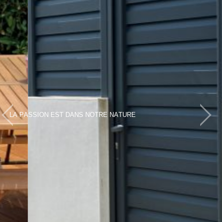
L
A
P
A
S
S
I
O
N
E
S
T
D
A
N
S
N
O
T
R
E
N
A
T
U
R
E