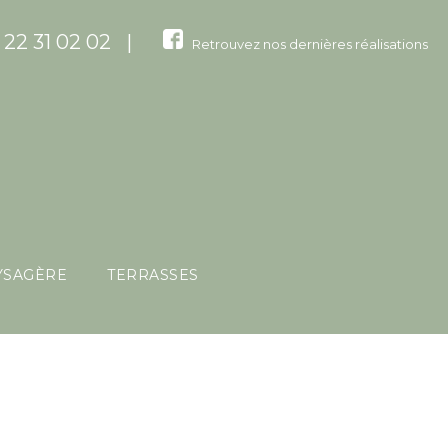
 22 31 02 02 |
Retrouvez nos dernières réalisations
YSAGÈRE
TERRASSES